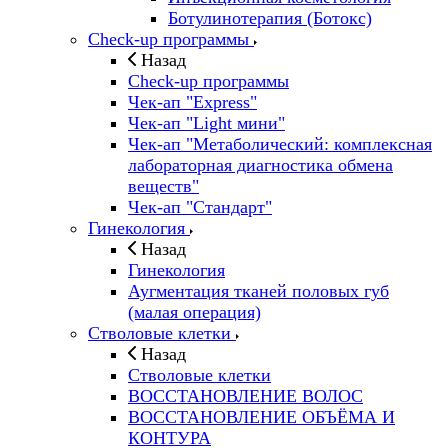
Ботулинотерапия (Ботокс)
Check-up программы
Назад
Check-up программы
Чек-ап "Express"
Чек-ап "Light мини"
Чек-ап "Метаболический: комплексная
лабораторная диагностика обмена
веществ"
Чек-ап "Стандарт"
Гинекология
Назад
Гинекология
Аугментация тканей половых губ
(малая операция)
Стволовые клетки
Назад
Стволовые клетки
ВОССТАНОВЛЕНИЕ ВОЛОС
ВОССТАНОВЛЕНИЕ ОБЪЁМА И
КОНТУРА