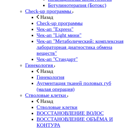
Ботулинотерапия (Ботокс)
Check-up программы
Назад
Check-up программы
Чек-ап "Express"
Чек-ап "Light мини"
Чек-ап "Метаболический: комплексная
лабораторная диагностика обмена
веществ"
Чек-ап "Стандарт"
Гинекология
Назад
Гинекология
Аугментация тканей половых губ
(малая операция)
Стволовые клетки
Назад
Стволовые клетки
ВОССТАНОВЛЕНИЕ ВОЛОС
ВОССТАНОВЛЕНИЕ ОБЪЁМА И
КОНТУРА