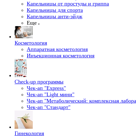
Капельницы от простуды и гриппа
Капельницы для спорта
Капельницы анти-эйдж
Еще
Косметология
Аппаратная косметология
Инъекционная косметология
Check-up программы
Чек-ап "Express"
Чек-ап "Light мини"
Чек-ап "Метаболический: комплексная лабора
Чек-ап "Стандарт"
Гинекология