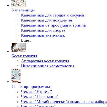
Капельницы
Капельницы для сердца и сосудов
Капельницы для похудения
Капельницы от простуды и гриппа
Капельницы для спорта
Капельницы анти-эйдж
Еще
Косметология
Аппаратная косметология
Инъекционная косметология
Check-up программы
Чек-ап "Express"
Чек-ап "Light мини"
Чек-ап "Метаболический: комплексная лабора
Чек-ап "Стандарт"