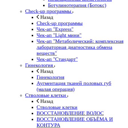
Ботулинотерапия (Ботокс)
Check-up программы
Назад
Check-up программы
Чек-ап "Express"
Чек-ап "Light мини"
Чек-ап "Метаболический: комплексная
лабораторная диагностика обмена
веществ"
Чек-ап "Стандарт"
Гинекология
Назад
Гинекология
Аугментация тканей половых губ
(малая операция)
Стволовые клетки
Назад
Стволовые клетки
ВОССТАНОВЛЕНИЕ ВОЛОС
ВОССТАНОВЛЕНИЕ ОБЪЁМА И
КОНТУРА