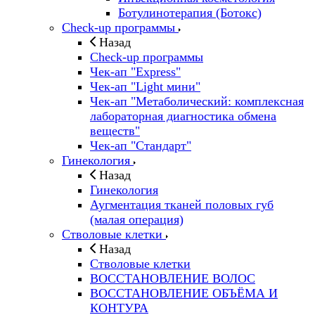
Ботулинотерапия (Ботокс)
Check-up программы
Назад
Check-up программы
Чек-ап "Express"
Чек-ап "Light мини"
Чек-ап "Метаболический: комплексная
лабораторная диагностика обмена
веществ"
Чек-ап "Стандарт"
Гинекология
Назад
Гинекология
Аугментация тканей половых губ
(малая операция)
Стволовые клетки
Назад
Стволовые клетки
ВОССТАНОВЛЕНИЕ ВОЛОС
ВОССТАНОВЛЕНИЕ ОБЪЁМА И
КОНТУРА