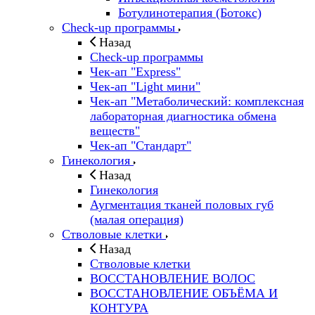
Ботулинотерапия (Ботокс)
Check-up программы
Назад
Check-up программы
Чек-ап "Express"
Чек-ап "Light мини"
Чек-ап "Метаболический: комплексная
лабораторная диагностика обмена
веществ"
Чек-ап "Стандарт"
Гинекология
Назад
Гинекология
Аугментация тканей половых губ
(малая операция)
Стволовые клетки
Назад
Стволовые клетки
ВОССТАНОВЛЕНИЕ ВОЛОС
ВОССТАНОВЛЕНИЕ ОБЪЁМА И
КОНТУРА