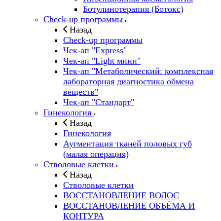
Ботулинотерапия (Ботокс)
Check-up программы
Назад
Check-up программы
Чек-ап "Express"
Чек-ап "Light мини"
Чек-ап "Метаболический: комплексная
лабораторная диагностика обмена
веществ"
Чек-ап "Стандарт"
Гинекология
Назад
Гинекология
Аугментация тканей половых губ
(малая операция)
Стволовые клетки
Назад
Стволовые клетки
ВОССТАНОВЛЕНИЕ ВОЛОС
ВОССТАНОВЛЕНИЕ ОБЪЁМА И
КОНТУРА