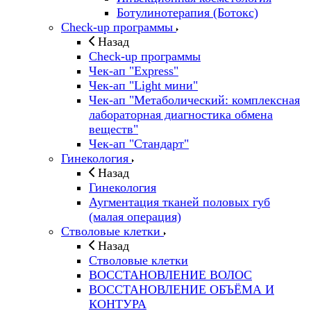
Ботулинотерапия (Ботокс)
Check-up программы
Назад
Check-up программы
Чек-ап "Express"
Чек-ап "Light мини"
Чек-ап "Метаболический: комплексная
лабораторная диагностика обмена
веществ"
Чек-ап "Стандарт"
Гинекология
Назад
Гинекология
Аугментация тканей половых губ
(малая операция)
Стволовые клетки
Назад
Стволовые клетки
ВОССТАНОВЛЕНИЕ ВОЛОС
ВОССТАНОВЛЕНИЕ ОБЪЁМА И
КОНТУРА